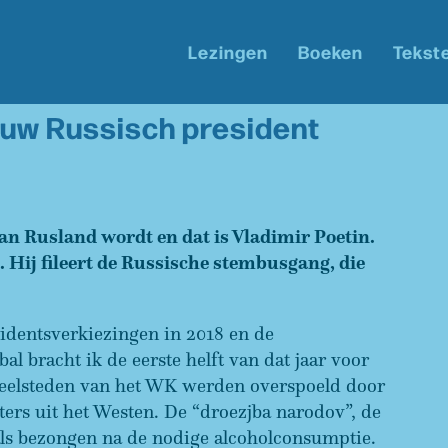
Lezingen
Boeken
Tekst
euw Russisch president
n Rusland wordt en dat is Vladimir Poetin.
Hij fileert de Russische stembusgang, die
sidentsverkiezingen in 2018 en de
bracht ik de eerste helft van dat jaar voor
 speelsteden van het WK werden overspoeld door
ers uit het Westen. De “droezjba narodov”, de
ls bezongen na de nodige alcoholconsumptie.