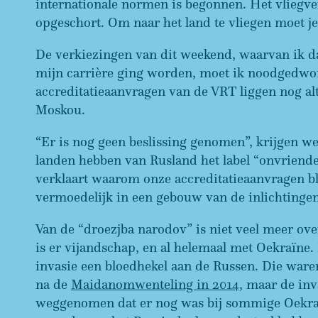
internationale normen is begonnen. Het vliegve
opgeschort. Om naar het land te vliegen moet
De verkiezingen van dit weekend, waarvan ik da
mijn carrière ging worden, moet ik noodgedwon
accreditatieaanvragen van de VRT liggen nog alt
Moskou.
“Er is nog geen beslissing genomen”, krijgen w
landen hebben van Rusland het label “onvriende
verklaart waarom onze accreditatieaanvragen bl
vermoedelijk in een gebouw van de inlichtinge
Van de “droezjba narodov” is niet veel meer ov
is er vijandschap, en al helemaal met Oekraïne.
invasie een bloedhekel aan de Russen. Die waren
na de
Maidanomwenteling in 2014
, maar de inv
weggenomen dat er nog was bij sommige Oekraïne