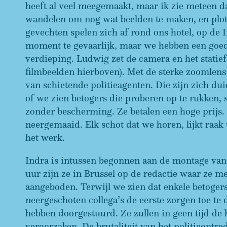
heeft al veel meegemaakt, maar ik zie meteen da
wandelen om nog wat beelden te maken, en plots
gevechten spelen zich af rond ons hotel, op de In
moment te gevaarlijk, maar we hebben een goe
verdieping. Ludwig zet de camera en het statief 
filmbeelden hierboven). Met de sterke zoomlens
van schietende politieagenten. Die zijn zich dui
of we zien betogers die proberen op te rukken
zonder bescherming. Ze betalen een hoge prijs
neergemaaid. Elk schot dat we horen, lijkt raak 
het werk.
Indra is intussen begonnen aan de montage van
uur zijn ze in Brussel op de redactie waar ze 
aangeboden. Terwijl we zien dat enkele betog
neergeschoten collega’s de eerste zorgen toe te
hebben doorgestuurd. Ze zullen in geen tijd de
veroorzaken. De brutaliteit van het politieoptr