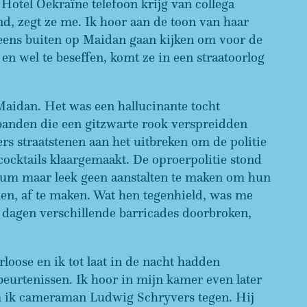
 Hotel Oekraïne telefoon krijg van collega
nd, zegt ze me. Ik hoor aan de toon van haar
 eens buiten op Maidan gaan kijken om voor de
en wel te beseffen, komt ze in een straatoorlog
aidan. Het was een hallucinante tocht
anden die een gitzwarte rook verspreidden
s straatstenen aan het uitbreken om de politie
ocktails klaargemaakt. De oproerpolitie stond
um maar leek geen aanstalten te maken om hun
en, af te maken. Wat hen tegenhield, was me
 dagen verschillende barricades doorbroken,
oose en ik tot laat in de nacht hadden
eurtenissen. Ik hoor in mijn kamer even later
om ik cameraman Ludwig Schryvers tegen. Hij