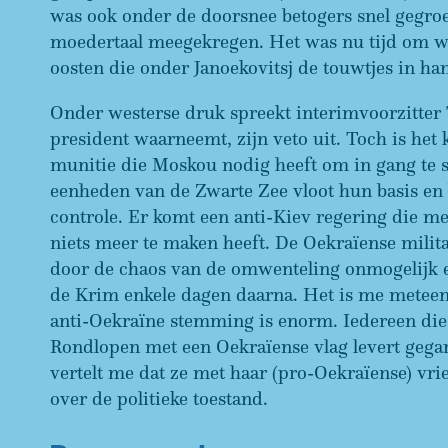
was ook onder de doorsnee betogers snel gegroe
moedertaal meegekregen. Het was nu tijd om wra
oosten die onder Janoekovitsj de touwtjes in ha
Onder westerse druk spreekt interimvoorzitter To
president waarneemt, zijn veto uit. Toch is het 
munitie die Moskou nodig heeft om in gang te s
eenheden van de Zwarte Zee vloot hun basis en
controle. Er komt een anti-Kiev regering die m
niets meer te maken heeft. De Oekraïense milita
door de chaos van de omwenteling onmogelijk e
de Krim enkele dagen daarna. Het is me meteen d
anti-Oekraïne stemming is enorm. Iedereen die t
Rondlopen met een Oekraïense vlag levert geg
vertelt me dat ze met haar (pro-Oekraïense) vri
over de politieke toestand.