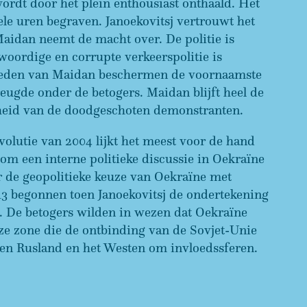
ordt door het plein enthousiast onthaald. Het
ele uren begraven. Janoekovitsj vertrouwt het
 Maidan neemt de macht over. De politie is
woordige en corrupte verkeerspolitie is
eden van Maidan beschermen de voornaamste
eugde onder de betogers. Maidan blijft heel de
heid van de doodgeschoten demonstranten.
olutie van 2004 lijkt het meest voor de hand
om een interne politieke discussie in Oekraïne
er de geopolitieke keuze van Oekraïne met
13 begonnen toen Janoekovitsj de ondertekening
. De betogers wilden in wezen dat Oekraïne
jze zone die de ontbinding van de Sovjet-Unie
ussen Rusland en het Westen om invloedssferen.