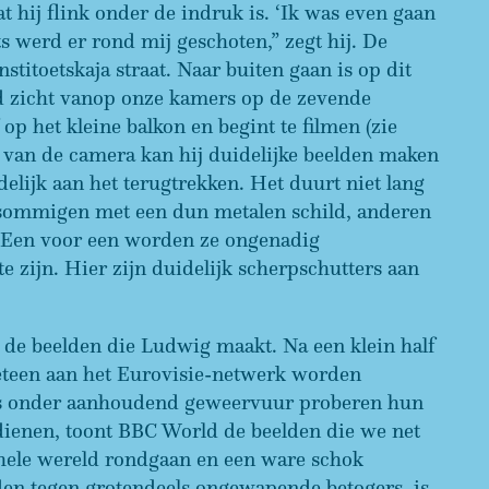
t hij flink onder de indruk is. ‘Ik was even gaan
 werd er rond mij geschoten,” zegt hij. De
stitoetskaja straat. Naar buiten gaan is op dit
d zicht vanop onze kamers op de zevende
op het kleine balkon en begint te filmen (zie
 van de camera kan hij duidelijke beelden maken
delijk aan het terugtrekken. Het duurt niet lang
, sommigen met een dun metalen schild, anderen
. Een voor een worden ze ongenadig
te zijn. Hier zijn duidelijk scherpschutters aan
 de beelden die Ludwig maakt. Na een klein half
meteen aan het Eurovisie-netwerk worden
ers onder aanhoudend geweervuur proberen hun
 dienen, toont BBC World de beelden die we net
 hele wereld rondgaan en een ware schok
eden tegen grotendeels ongewapende betogers, is